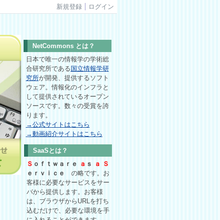
新規登録
ログイン
NetCommons とは？
日本で唯一の情報学の学術総
合研究所である
国立情報学研
究所
が開発、提供するソフト
ウェア。情報化のインフラと
して提供されているオープン
ソースです。数々の受賞を誇
ります。
→公式サイトはこちら
→動画紹介サイトはこちら
SaaSとは？
Ｓ
ｏｆｔｗａｒｅ
ａ
ｓ
ａ
Ｓ
ｅｒｖｉｃｅ
の略です。お
客様に必要なサービスをサー
バから提供します。お客様
は、ブラウザからURLを打ち
込むだけで、必要な環境を手
に入れることができます。