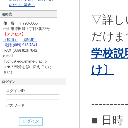
いだい）基金－
連絡先
▽詳し
住 所
〒790-0855
松山市持田町１丁目5番22号
だけま
【アクセス】
（広域）
（詳細）
電話 (089) 913-7841
学校説
FAX (089) 913-7842
e-mail
fuchu★edc.ehime-u.ac.jp
け〕
（★の部分を@に変えてくだ
さい）
ログイン
ログインID
---------
パスワード
■ 日時