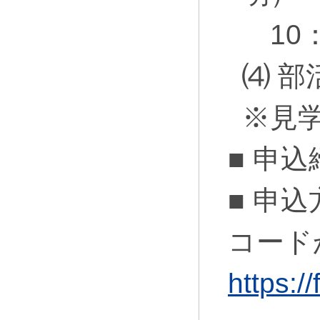
10：
⑷ 部
※見
■ 申
■ 申
コード
https: