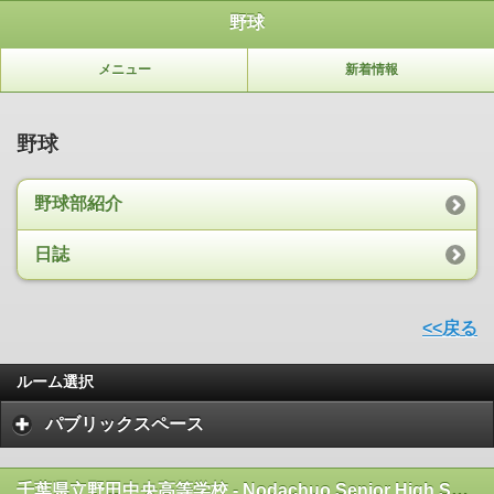
野球
メニュー
新着情報
野球
野球部紹介
日誌
<<戻る
ルーム選択
パブリックスペース
千葉県立野田中央高等学校 - Nodachuo Senior High School