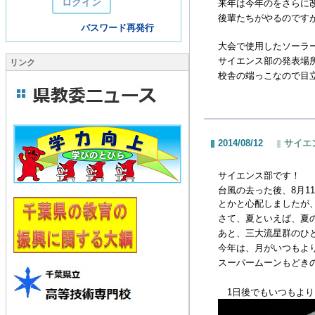
来年は今年のをさらに
後輩たちがやるのです
パスワード再発行
大会で使用したソーラ
サイエンス部の発表場
リンク
校舎の端っこなので目
2014/08/12
サイエ
サイエンス部です！
台風の去った後、
8
月
11
とかと心配しましたが
さて、夏といえば、夏
あと、三大流星群のひ
今年は、月がいつもよ
スーパームーンもどき
1
日後でもいつもより