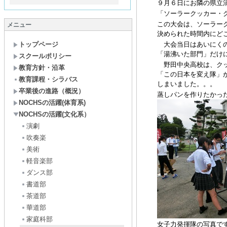
９月６日にお隣の県立
「ソーラークッカー・
この大会は、ソーラー
メニュー
決められた時間内にど
トップページ
大会当日はあいにくの
「湯沸いた部門」だけ
スクールポリシー
野田中央高校は、クッ
教育方針・沿革
「この日本を変え隊」
教育課程・シラバス
しまいました。。。
卒業後の進路（概況）
蒸しパンを作りたかっ
NOCHSの活躍(体育系)
NOCHSの活躍(文化系）
演劇
吹奏楽
美術
軽音楽部
ダンス部
書道部
茶道部
華道部
家庭科部
女子力発揮隊の写真で