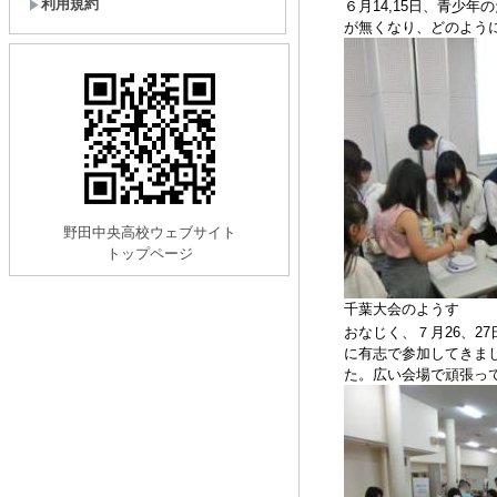
利用規約
６月
14,15
日、青少年の
が無くなり、どのよう
野田中央高校ウェブサイト
トップページ
千葉大会のようす
おなじく、７月
26
、
27
に有志で参加してきま
た。広い会場で頑張っ