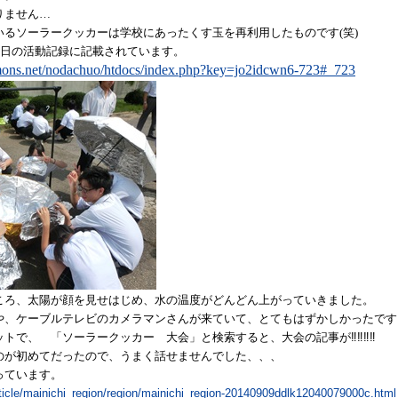
りません…
いるソーラークッカーは学校にあったくす玉を再利用したものです
(
笑
)
日の活動記録に記載されています。
mmons.net/nodachuo/htdocs/index.php?key=jo2idcwn6-723#_723
ころ、太陽が顔を見せはじめ、
水の温度がどんどん上がっていきました。
や、ケーブルテレビのカメラマンさんが来ていて、
とてもはずかしかったです
ットで、 「ソーラークッカー 大会」と検索すると、
大会の記事が‼‼‼‼
のが初めてだったので、うまく話せませんでした、、、
っています。
rticle/mainichi_region/region/mainichi_region-20140909ddlk12040079000c.html