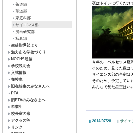
夜はトイレに行くだけ
茶道部
華道部
家庭科部
サイエンス部
漫画研究部
写真部
生徒指導部より
魅力ある学校づくり
NOCHS通信
今年の「ペルセウス座
学校説明会
そのため、見えた数は
入試情報
サイエンス部の合宿は
在校生
そのため、予定してい
旧在校生のみなさんへ
みんなで見た星空はい
PTA
旧PTAのみなさまへ
卒業生
校長室の窓
アクセス等
2014/07/28
サイエ
リンク