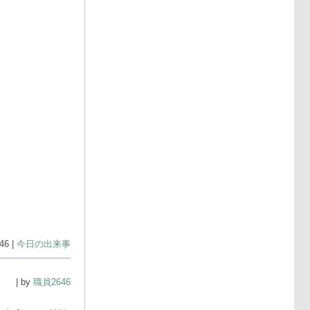
46 |
今日の出来事
| by
職員2646