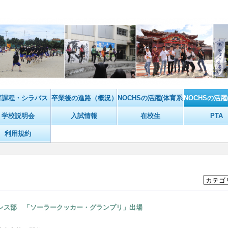
育課程・シラバス
卒業後の進路（概況）
NOCHSの活躍(体育系)
NOCHSの活躍
学校説明会
入試情報
在校生
PTA
利用規約
ンス部 「ソーラークッカー・グランプリ」出場