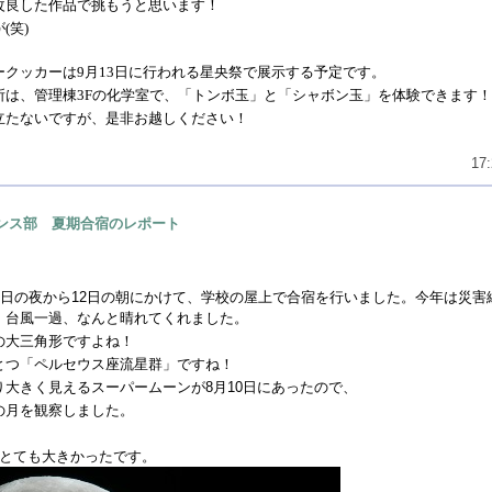
改良した作品で挑もうと思います！
が
(
笑
)
ークッカーは
9
月
13
日に行われる星央祭で展示する予定です。
所は、管理棟
3F
の化学室で、「トンボ玉」と「シャボン玉」を体験できます！
立たないですが、是非お越しください！
17:
ンス部 夏期合宿のレポート
日の夜から
12
日の朝にかけて、学校の屋上で合宿を行いました。今年は災害
、台風一過、なんと晴れてくれました。
の大三角形ですよね！
とつ「ペルセウス座流星群」ですね！
り大きく見えるスーパームーンが
8
月
10
日にあったので、
の月を観察しました。
とても大きかったです。