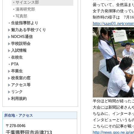
サイエンス部
曇っていて、全然温ま
漫画研究部
女子力発揮隊の使って
写真部
制作時の様子は
7
月
16
生徒指導部より
http://saas01.netco
魅力ある学校づくり
NOCHS通信
学校説明会
入試情報
在校生
PTA
卒業生
校長室の窓
アクセス等
リンク
利用規約
半分ほど時間が経った
大会には新聞記者さん
ちなみに、インターネ
所在地・アクセス
インタビューというも
〒278-0046
こちらにその記事が載
千葉県野田市谷津713
http://news.goo.ne.jp/a