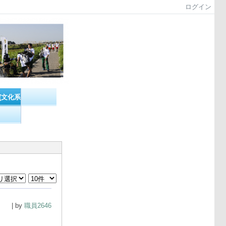
ログイン
(文化系）
| by
職員2646