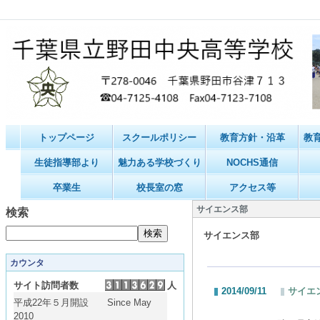
トップページ
スクールポリシー
教育方針・沿革
教
生徒指導部より
魅力ある学校づくり
NOCHS通信
卒業生
校長室の窓
アクセス等
サイエンス部
検索
サイエンス部
カウンタ
サイト訪問者数
人
2014/09/11
サイエ
平成22年５月開設 Since May
2010