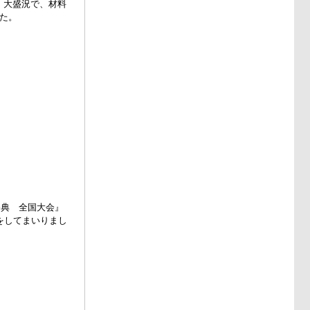
』大盛況で、材料
た。
祭典 全国大会』
をしてまいりまし