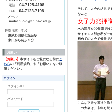
04-7125-4108
電話
そして、大会の結果で
04-7123-7108
FAX
なんと…
メール
女子力発
nodachuo-h@chiba-c.ed.jp
水の温度を
90
分間で
91.
最寄り駅～学校
サイエンス部は私が一
東武野田線七光台駅
初めての大会で優勝で
東口から徒歩５分
お願い
【お願い】
本サイトをご覧になる前に
こ
ちら
の「利用規約」や「お願い」をご確
認ください．
ログイン
ログインID
パスワード
こんな立派な賞状と盾
この大会は、来年も続