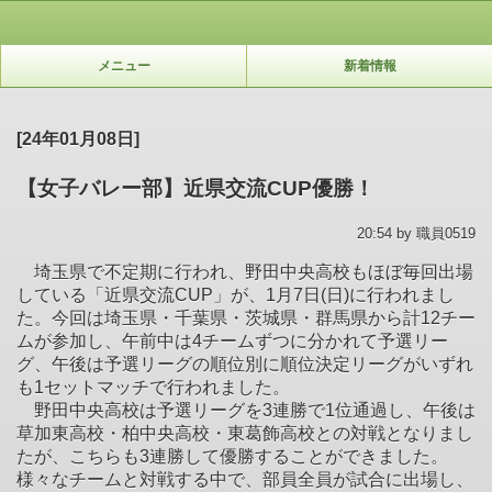
メニュー
新着情報
[24年01月08日]
【女子バレー部】近県交流CUP優勝！
20:54 by 職員0519
埼玉県で不定期に行われ、野田中央高校もほぼ毎回出場
している「近県交流CUP」が、1月7日(日)に行われまし
た。今回は埼玉県・千葉県・茨城県・群馬県から計12チー
ムが参加し、午前中は4チームずつに分かれて予選リー
グ、午後は予選リーグの順位別に順位決定リーグがいずれ
も1セットマッチで行われました。
野田中央高校は予選リーグを3連勝で1位通過し、午後は
草加東高校・柏中央高校・東葛飾高校との対戦となりまし
たが、こちらも3連勝して優勝することができました。
様々なチームと対戦する中で、部員全員が試合に出場し、