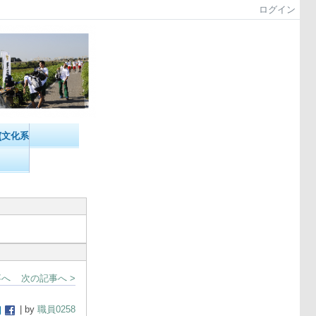
ログイン
(文化系）
事へ
次の記事へ >
| by
職員0258