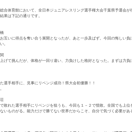
総合体育館において、全日本ジュニアレスリング選手権大会千葉県予選会が
結果は下記の通りです。
橋
お互いに得点を奪い合う展開となったが、あと一歩及ばず。今回の悔しい負
い。
関
上げて挑んだが、体格が一回り違い、力負けした格好となった。まずは力負
た選手相手に、見事にリベンジ成功！県大会初優勝！！
。
荘
で敗れた選手相手にリベンジを狙うも、今回も１－２で惜敗。全国でも上位
ないものがる。能力だけで勝てない世界だからこそ、自分で気づく必要があ