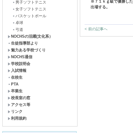
※７１ｋｇ級で優勝した
男子ソフトテニス
出場する。
女子ソフトテニス
バスケットボール
卓球
< 前の記事へ
弓道
NOCHSの活躍(文化系）
生徒指導部より
魅力ある学校づくり
NOCHS通信
学校説明会
入試情報
在校生
PTA
卒業生
校長室の窓
アクセス等
リンク
利用規約