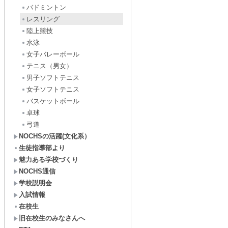
バドミントン
レスリング
陸上競技
水泳
女子バレーボール
テニス（男女）
男子ソフトテニス
女子ソフトテニス
バスケットボール
卓球
弓道
NOCHSの活躍(文化系）
生徒指導部より
魅力ある学校づくり
NOCHS通信
学校説明会
入試情報
在校生
旧在校生のみなさんへ