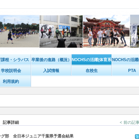
育課程・シラバス
卒業後の進路（概況）
NOCHSの活躍(体育系)
NOCHSの活躍
学校説明会
入試情報
在校生
PTA
利用規約
 記事詳細
< 前の記
ング部 全日本ジュニア千葉県予選会結果