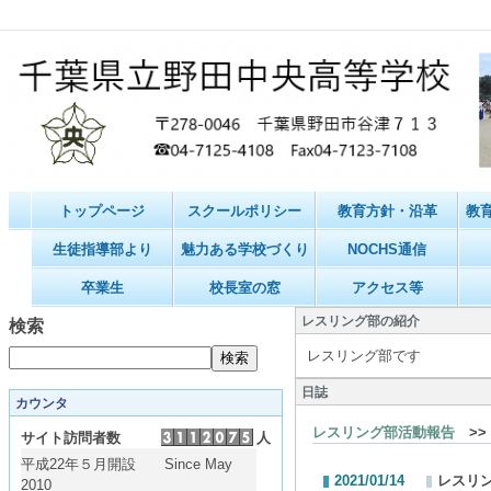
トップページ
スクールポリシー
教育方針・沿革
教
生徒指導部より
魅力ある学校づくり
NOCHS通信
卒業生
校長室の窓
アクセス等
レスリング部の紹介
検索
レスリング部です
日誌
カウンタ
レスリング部活動報告
>>
サイト訪問者数
人
平成22年５月開設 Since May
2021/01/14
レスリ
2010