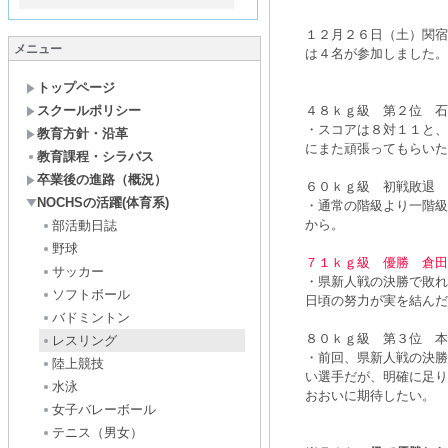
１２月２６日（土）関宿
メニュー
は４名が参加しました。
トップページ
スクールポリシー
４８ｋｇ級 第２位 石
・スコアは８対１１と、
教育方針・沿革
にまた頑張ってもらいた
教育課程・シラバス
卒業後の進路（概況）
６０ｋｇ級 初戦敗退 
NOCHSの活躍(体育系)
・通常の階級より一階級
から。
部活動日誌
野球
７１ｋｇ級 優勝 倉田
サッカー
・県新人戦の決勝で敗れ
ソフトボール
日頃の努力が実を結んだ
バドミントン
８０ｋｇ級 第３位 本
レスリング
・前回、県新人戦の決勝
陸上競技
い選手だが、明確に足り
水泳
おおいに期待したい。
女子バレーボール
テニス（男女）