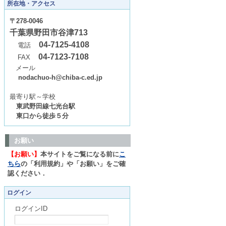
所在地・アクセス
〒278-0046
千葉県野田市谷津713
04-7125-4108
電話
04-7123-7108
FAX
メール
nodachuo-h@chiba-c.ed.jp
最寄り駅～学校
東武野田線七光台駅
東口から徒歩５分
お願い
【お願い】
本サイトをご覧になる前に
こ
ちら
の「利用規約」や「お願い」をご確
認ください．
ログイン
ログインID