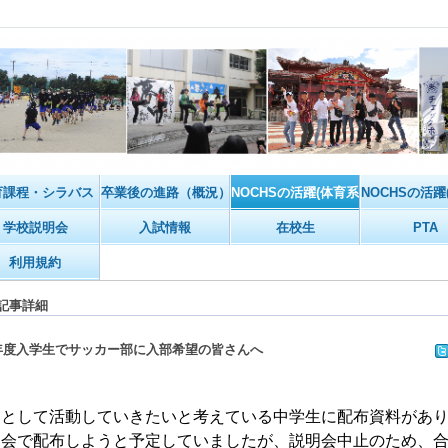
育課程・シラバス
卒業後の進路（概況）
NOCHSの活躍(体育系)
NOCHSの活躍
学校説明会
入試情報
在校生
PTA
利用規約
記事詳細
年度入学生でサッカー部に入部希望の皆さんへ
部として活動していきたいと考えている中学生に配布資料があ
明会で配布しようと予定していましたが、説明会中止のため、