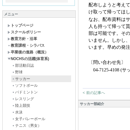
配布しようと考え
け取って帰ってほ
メニュー
なお、配布資料は
トップページ
人も持って帰って
スクールポリシー
部は可能です。そ
教育方針・沿革
いません。しかし
教育課程・シラバス
います。早めの発
卒業後の進路（概況）
NOCHSの活躍(体育系)
〔問い合わせ先〕
部活動日誌
04-7125-4108 (
サ
野球
サッカー
ソフトボール
バドミントン
< 前の記事へ
レスリング
サッカー部紹介
陸上競技
水泳
女子バレーボール
テニス（男女）