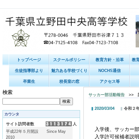
トップページ
スクールポリシー
教育方針・沿革
教
生徒指導部より
魅力ある学校づくり
NOCHS通信
卒業生
校長室の窓
アクセス等
検索
サッカー部活動報告
>> 
2020/03/04
令和２
カウンタ
サイト訪問者数
人
入学後、サッカー
平成22年５月開設 Since May
入学許可候補者説
2010