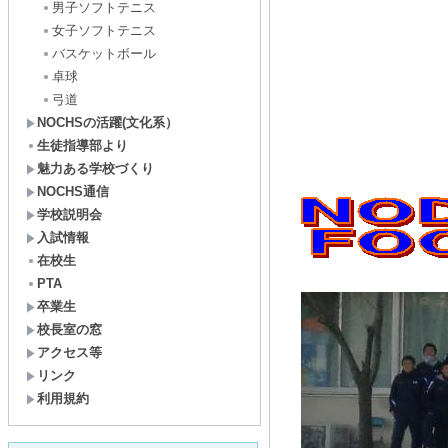
男子ソフトテニス
女子ソフトテニス
バスケットボール
卓球
弓道
NOCHSの活躍(文化系）
生徒指導部より
魅力ある学校づくり
NOCHS通信
学校説明会
入試情報
在校生
PTA
卒業生
校長室の窓
アクセス等
リンク
利用規約