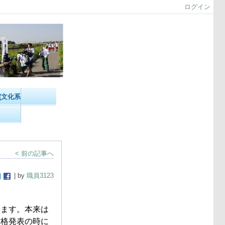
ログイン
(文化系）
< 前の記事へ
| by
職員3123
ります。本来は
合格発表の時に