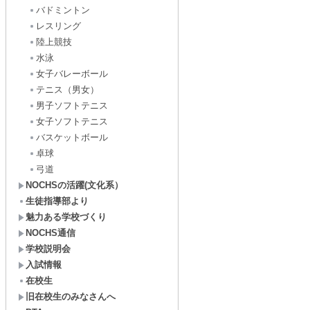
バドミントン
レスリング
陸上競技
水泳
女子バレーボール
テニス（男女）
男子ソフトテニス
女子ソフトテニス
バスケットボール
卓球
弓道
NOCHSの活躍(文化系）
生徒指導部より
魅力ある学校づくり
NOCHS通信
学校説明会
入試情報
在校生
旧在校生のみなさんへ