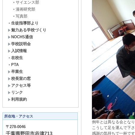
サイエンス部
漫画研究部
写真部
生徒指導部より
魅力ある学校づくり
NOCHS通信
学校説明会
入試情報
在校生
PTA
卒業生
校長室の窓
アクセス等
リンク
利用規約
所在地・アクセス
例年とは異なる会となり
〒278-0046
こうして足を運んで下さ
千葉県野田市谷津713
感謝の気持ちで一杯です