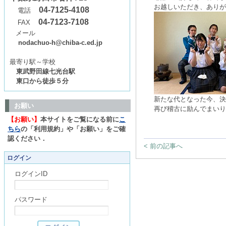
お越しいただき、ありが
04-7125-4108
電話
04-7123-7108
FAX
メール
nodachuo-h@chiba-c.ed.jp
最寄り駅～学校
東武野田線七光台駅
東口から徒歩５分
新たな代となった今、決
お願い
再び稽古に励んでまいり
【お願い】
本サイトをご覧になる前に
こ
ちら
の「利用規約」や「お願い」をご確
認ください．
< 前の記事へ
ログイン
ログインID
パスワード