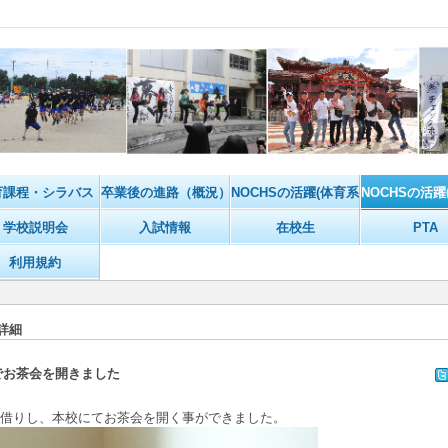
育課程・シラバス
卒業後の進路（概況）
NOCHSの活躍(体育系)
NOCHSの活躍
学校説明会
入試情報
在校生
PTA
利用規約
詳細
でお茶会を開きました
借りし、本校にてお茶会を開く事ができました。