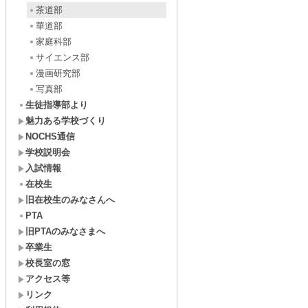
茶道部
華道部
家庭科部
サイエンス部
漫画研究部
写真部
生徒指導部より
魅力ある学校づくり
NOCHS通信
学校説明会
入試情報
在校生
旧在校生のみなさんへ
PTA
旧PTAのみなさまへ
卒業生
校長室の窓
アクセス等
リンク