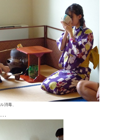
ル消毒、
･･