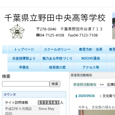
トップページ
スクールポリシー
教育方針・沿革
教
生徒指導部より
魅力ある学校づくり
NOCHS通信
卒業生
校長室の窓
アクセス等
茶道部活動報告
検索
茶道部活動報告
>> 記事
カウンタ
2020/09/26
文化祭
サイト訪問者数
人
今年も、文化祭の場をお
平成22年５月開設 Since May
2010