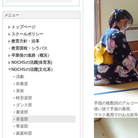
メニュー
トップページ
スクールポリシー
教育方針・沿革
教育課程・シラバス
卒業後の進路（概況）
NOCHSの活躍(体育系)
NOCHSの活躍(文化系）
演劇
吹奏楽
美術
軽音楽部
手指の複数回のアルコー
ダンス部
使い捨て手袋の着用、
書道部
マスク着用でのお点前等･
茶道部
華道部
家庭科部