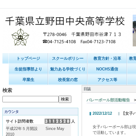
トップページ
スクールポリシー
教育方針・沿革
教
生徒指導部より
魅力ある学校づくり
NOCHS通信
卒業生
校長室の窓
アクセス等
日誌
検索
バレーボール部活動報告
>
カウンタ
2022/12/12
【女子
サイト訪問者数
人
女子バレーボール部は現在2
平成22年５月開設 Since May
で活動しています。
2010