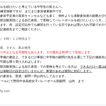
---------------------------------------------------------------
ルを続けたいと考えている中学生の皆さんへ。
月練習体験ですが、まだまだ参加者募集中です。
参加予定者の直前キャンセルなども多く、例年よりも体験参加者の総数が少
部活動実技による自己表現」で受検してバレーボールを続けたいという方、
ます。尚、設定日以外でも練習を行っている日であれば受け入れ可能ですの
記連絡先までご相談ください。
）９時～１２時頃まで
着、タオル、飲み物等
り中止となる可能性もあります。その場合は本HPにて告知します。
準備の都合上、できるだけ事前に中学校の顧問の先生を通じて下記の連絡先
可能な限り受け入れはします）
部活動実技による自己表現」での受検を考えている方は、
できるだけ一度は
は体験日の設定は行いませんが、希望があれば個別に対応します）
の参加を、部員・顧問一同お待ちしております。
メールにて野田中央高校女子バレーボール部顧問 山内 まで
y.com