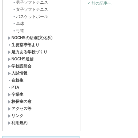
男子ソフトテニス
< 前の記事へ
女子ソフトテニス
バスケットボール
卓球
弓道
NOCHSの活躍(文化系）
生徒指導部より
魅力ある学校づくり
NOCHS通信
学校説明会
入試情報
在校生
PTA
卒業生
校長室の窓
アクセス等
リンク
利用規約