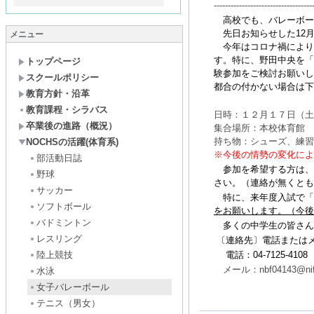
-----------------------------------
高校でも、バレーボー
先日お知らせした12
メニュー
今年はコロナ禍により
す。特に、野田中央を「
トップページ
験参加をご検討お願いし
スクールポリシー
都合の付かない場合は下
教育方針・沿革
教育課程・シラバス
日時：１２月１７日（土
卒業後の進路（概況）
集合場所：本校体育館
持ち物：シューズ、練習
NOCHSの活躍(体育系)
※今後の情勢の変化によ
部活動日誌
参加を希望する方は、
野球
さい。（連絡が無くとも
サッカー
特に、来年度入試で「
ソフトボール
をお願いします。（今後
バドミントン
多くの中学生の皆さん
レスリング
〔連絡先〕電話または
陸上競技
電話：04-7125-4108
メール：nbf04143@nift
水泳
女子バレーボール
テニス（男女）