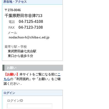
所在地・アクセス
〒278-0046
千葉県野田市谷津713
04-7125-4108
電話
04-7123-7108
FAX
メール
nodachuo-h@chiba-c.ed.jp
最寄り駅～学校
東武野田線七光台駅
東口から徒歩５分
お願い
【お願い】
本サイトをご覧になる前に
こ
ちら
の「利用規約」や「お願い」をご確
認ください．
ログイン
ログインID