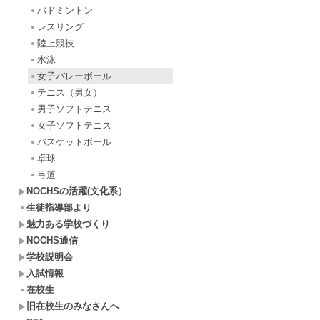
バドミントン
レスリング
陸上競技
水泳
女子バレーボール
テニス（男女）
男子ソフトテニス
女子ソフトテニス
バスケットボール
卓球
弓道
NOCHSの活躍(文化系）
生徒指導部より
魅力ある学校づくり
NOCHS通信
学校説明会
入試情報
在校生
旧在校生のみなさんへ