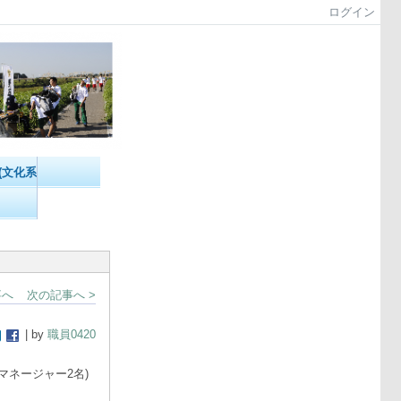
ログイン
(文化系）
事へ
次の記事へ >
| by
職員0420
+マネージャー2名)