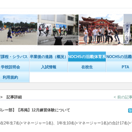
育課程・シラバス
卒業後の進路（概況）
NOCHSの活躍(体育系)
NOCHSの活躍
学校説明会
入試情報
在校生
PTA
利用規約
> 記事詳細
< 前の記
バレー部】【再掲】12月練習体験について
年生7名(+マネージャー1名)、1年生10名(+マネージャー1名)の合計17名(