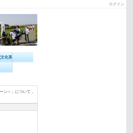
ログイン
(文化系）
ーン～」について，