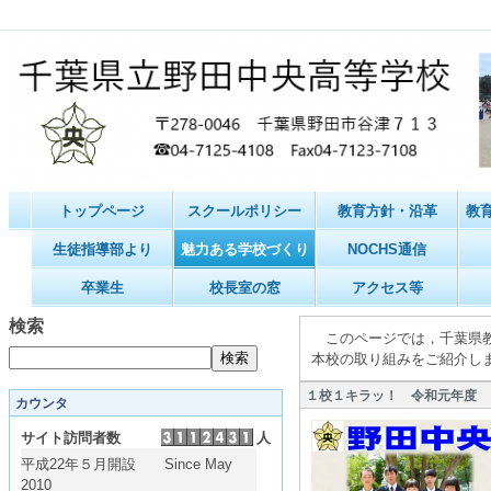
トップページ
スクールポリシー
教育方針・沿革
教
生徒指導部より
魅力ある学校づくり
NOCHS通信
卒業生
校長室の窓
アクセス等
検索
このページでは，千葉県教
本校の取り組みをご紹介し
１校１キラッ！ 令和元年度
カウンタ
サイト訪問者数
人
平成22年５月開設 Since May
2010