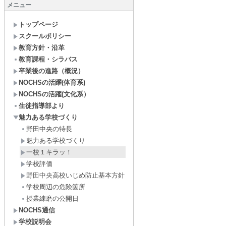
メニュー
トップページ
スクールポリシー
教育方針・沿革
教育課程・シラバス
卒業後の進路（概況）
NOCHSの活躍(体育系)
NOCHSの活躍(文化系）
生徒指導部より
魅力ある学校づくり
野田中央の特長
魅力ある学校づくり
一校１キラッ！
学校評価
野田中央高校いじめ防止基本方針
学校周辺の危険箇所
授業練磨の公開日
NOCHS通信
学校説明会