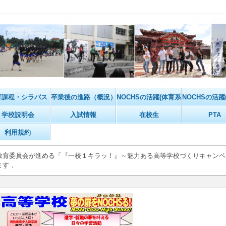
育課程・シラバス
卒業後の進路（概況）
NOCHSの活躍(体育系)
NOCHSの活躍
学校説明会
入試情報
在校生
PTA
利用規約
育委員会が進める「『一校１キラッ！』～魅力ある高等学校づくりキャンペ
ます．