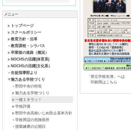
メニュー
トップページ
スクールポリシー
教育方針・沿革
教育課程・シラバス
卒業後の進路（概況）
NOCHSの活躍(体育系)
NOCHSの活躍(文化系）
生徒指導部より
「県立学校名簿」へ
魅力ある学校づくり
印刷用はこ
野田中央の特長
魅力ある学校づくり
一校１キラッ！
学校評価
野田中央高校いじめ防止基本方針
学校周辺の危険箇所
授業練磨の公開日