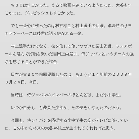
ＷＢＣはすごかった。まるで映画をみているようだった。大谷もす
ごかった、ダルビッシュもすごかった。
でも一番心に残ったのは村神様こと村上選手の活躍。準決勝のサヨ
ナラツーベースは後世に語り継がれる一発。
村上選手だけでなく、彼を信じて使いつづけた栗山監督。フォアボ
ールを選んで打順を繋いだ吉田正尚選手。侍ジャパンというチームの強
さを感じることができた試合。
日本がＷＢＣで前回優勝したのは、ちょうど１４年前の２００９年
３月２４日、今日。
当時は、侍ジャパンのメンバーのほとんどは、まだ小中学生。
いつか自分も、と夢見た少年が、その夢をかなえたのだろう。
今回も、侍ジャパンを応援する小中学生の姿がテレビに映ってい
た。この中から将来の大谷や村上が生まれてくれればと思う。